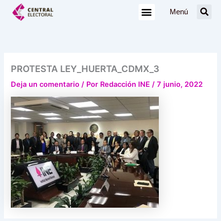
Ir
Menú
al
contenido
PROTESTA LEY_HUERTA_CDMX_3
Deja un comentario
/ Por
Redacción INE
/
7 junio, 2022