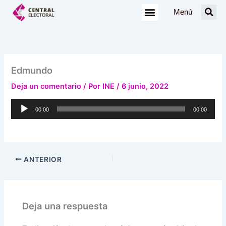
Ir
Menú
al
contenido
Edmundo
Deja un comentario
/ Por
INE
/
6 junio, 2022
Reproductor
00:00
00:00
de
audio
ANTERIOR
Deja una respuesta