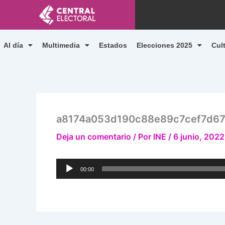
Ir
al
contenido
Al día
Multimedia
Estados
Elecciones 2025
Cul
a8174a053d190c88e89c7cef7d67
Deja un comentario
/ Por
INE
/
6 junio, 2022
Reproductor
00:00
de
audio