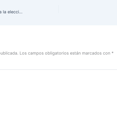
El paso del huracán en Oaxaca fue muy cercano a la elección: Dania Ravel con Federico Lamont
publicada.
Los campos obligatorios están marcados con
*