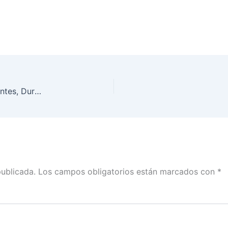
Se celebra Jornada Electoral 2022 en Aguascalientes, Durango, Hidalgo, Oaxaca, Quintana Roo y Tamaulipas
publicada.
Los campos obligatorios están marcados con
*