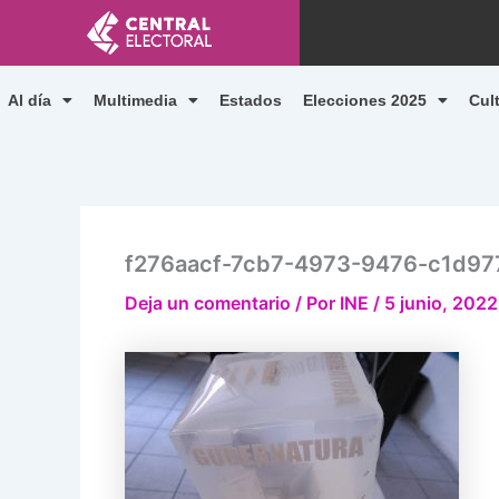
Ir
al
contenido
Al día
Multimedia
Estados
Elecciones 2025
Cul
f276aacf-7cb7-4973-9476-c1d97
Deja un comentario
/ Por
INE
/
5 junio, 2022