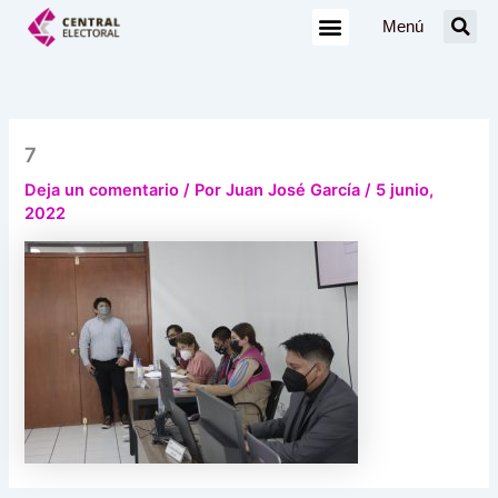
Ir
Menú
al
contenido
7
Deja un comentario
/ Por
Juan José García
/
5 junio,
2022