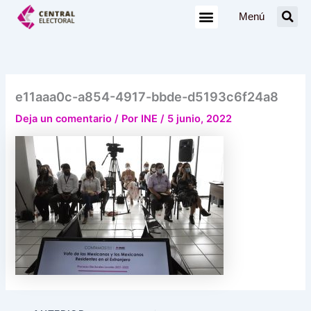
Ir
Menú
al
contenido
e11aaa0c-a854-4917-bbde-d5193c6f24a8
Deja un comentario
/ Por
INE
/
5 junio, 2022