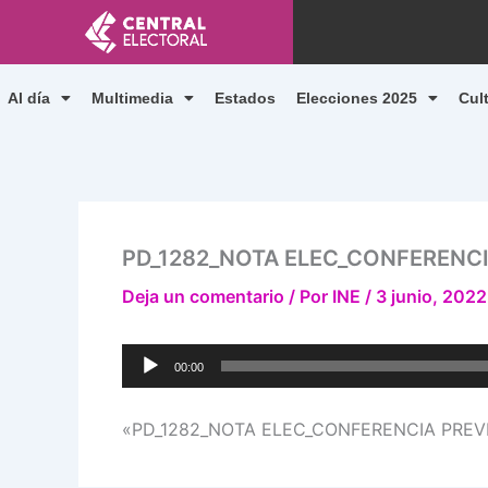
Ir
al
contenido
Al día
Multimedia
Estados
Elecciones 2025
Cul
PD_1282_NOTA ELEC_CONFERENCIA
Deja un comentario
/ Por
INE
/
3 junio, 2022
Reproductor
00:00
de
audio
«PD_1282_NOTA ELEC_CONFERENCIA PREVIA