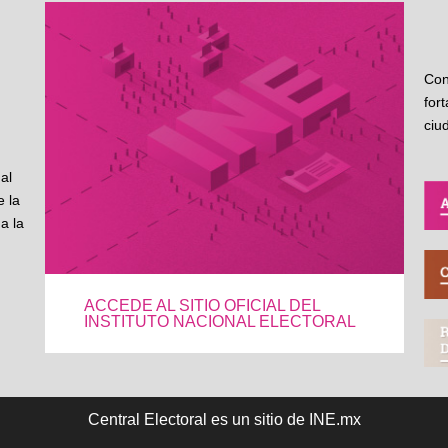
Con
for
ciu
al
 la
a la
ACCEDE AL SITIO OFICIAL DEL
INSTITUTO NACIONAL ELECTORAL
Central Electoral es un sitio de INE.mx