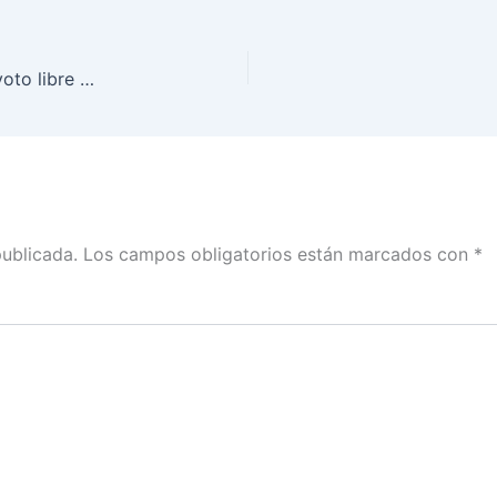
Todo está listo para que la ciudadanía ejerza su voto libre y secreto en las seis elecciones locales del domingo 5 de junio
publicada.
Los campos obligatorios están marcados con
*