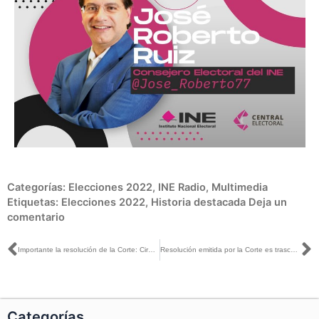
Categorías:
Elecciones 2022
,
INE Radio
,
Multimedia
Etiquetas:
Elecciones 2022
,
Historia destacada
Deja un
comentario
Ant
S
Importante la resolución de la Corte: Ciro Murayama con Mario Campos
Resolución emitida por la Corte es trascendente en términos de derechos humanos: Claudia Zavala con Adriana Pérez Cañedo
Categorías