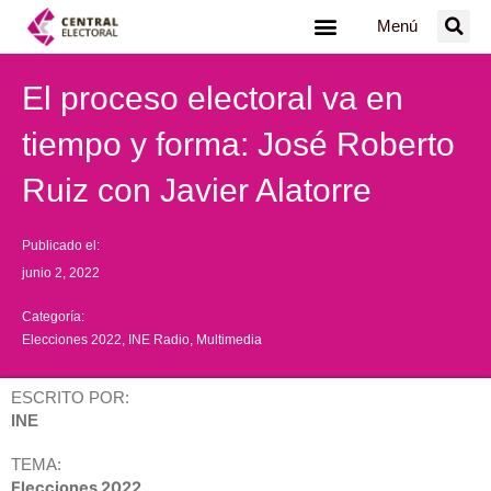
Ir
Menú
al
contenido
El proceso electoral va en
tiempo y forma: José Roberto
Ruiz con Javier Alatorre
Publicado el:
junio 2, 2022
Categoría:
Elecciones 2022
,
INE Radio
,
Multimedia
ESCRITO POR:
INE
TEMA:
Elecciones 2022