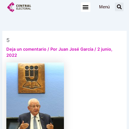
Ir
Menú
al
contenido
5
Deja un comentario
/ Por
Juan José García
/
2 junio,
2022