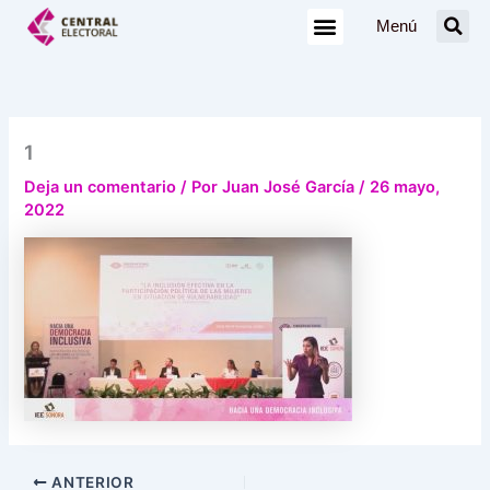
Ir
Menú
al
contenido
1
Deja un comentario
/ Por
Juan José García
/
26 mayo,
2022
ANTERIOR