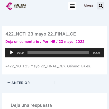
Ir
Menú
al
contenido
422_NOTI 23 mayo 22_FINAL_CE
Deja un comentario
/ Por
INE
/
23 mayo, 2022
Reproductor
00:00
00:00
de
audio
«422_NOTI 23 mayo 22_FINAL_CE». Género: Blues.
ANTERIOR
Deja una respuesta