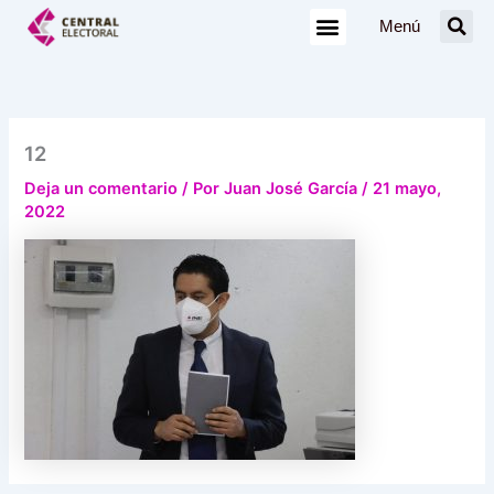
Ir
Menú
al
contenido
12
Deja un comentario
/ Por
Juan José García
/
21 mayo,
2022