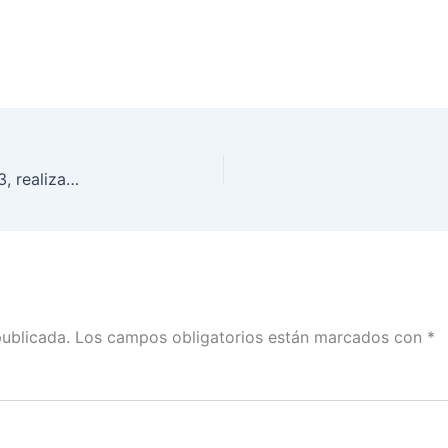
Foro de Distritación Nacional Electoral 2021-2023, realizada en el estado de Quintana Roo
publicada.
Los campos obligatorios están marcados con
*