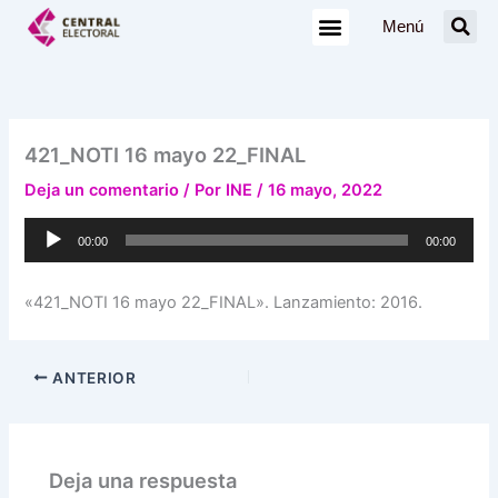
Ir
Menú
al
contenido
421_NOTI 16 mayo 22_FINAL
Deja un comentario
/ Por
INE
/
16 mayo, 2022
Reproductor
00:00
00:00
de
audio
«421_NOTI 16 mayo 22_FINAL». Lanzamiento: 2016.
ANTERIOR
Deja una respuesta