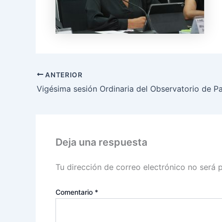
ANTERIOR
Deja una respuesta
Tu dirección de correo electrónico no será 
Comentario
*