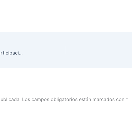
Vigésima sesión Ordinaria del Observatorio de Participación Política de las Mujeres en México
publicada.
Los campos obligatorios están marcados con
*