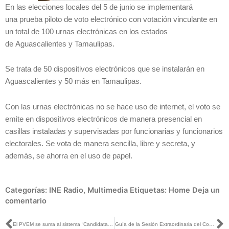
En las elecciones locales del 5 de junio se implementará
una prueba piloto de voto electrónico con votación vinculante en
un total de 100 urnas electrónicas en los estados
de Aguascalientes y Tamaulipas.
Se trata de 50 dispositivos electrónicos que se instalarán en
Aguascalientes y 50 más en Tamaulipas.
Con las urnas electrónicas no se hace uso de internet, el voto se
emite en dispositivos electrónicos de manera presencial en
casillas instaladas y supervisadas por funcionarias y funcionarios
electorales. Se vota de manera sencilla, libre y secreta, y
además, se ahorra en el uso de papel.
Categorías:
INE Radio
,
Multimedia
Etiquetas:
Home
Deja un
comentario
Ant
S
El PVEM se suma al sistema “Candidatas y Candidatos, Conóceles” de cara a las #Elecciones2022MX
Guía de la Sesión Extraordinaria del Consejo General, 9 de mayo de 2022