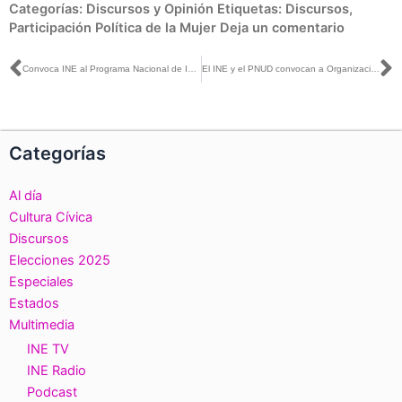
Categorías:
Discursos y Opinión
Etiquetas:
Discursos
,
Participación Política de la Mujer
Deja un comentario
Ant
S
Convoca INE al Programa Nacional de Impulso a la Participación Política de Mujeres a través de Organizaciones de la Sociedad Civil 2022
El INE y el PNUD convocan a Organizaciones de la Sociedad Civil a impulsar la participación política de las mujeres
Categorías
Al día
Cultura Cívica
Discursos
Elecciones 2025
Especiales
Estados
Multimedia
INE TV
INE Radio
Podcast