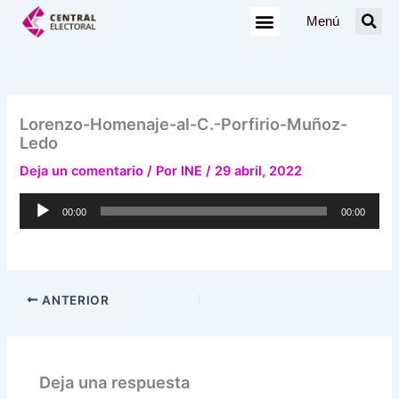
Ir
Menú
al
contenido
Lorenzo-Homenaje-al-C.-Porfirio-Muñoz-
Ledo
Deja un comentario
/ Por
INE
/
29 abril, 2022
Reproductor
00:00
00:00
de
audio
ANTERIOR
Deja una respuesta