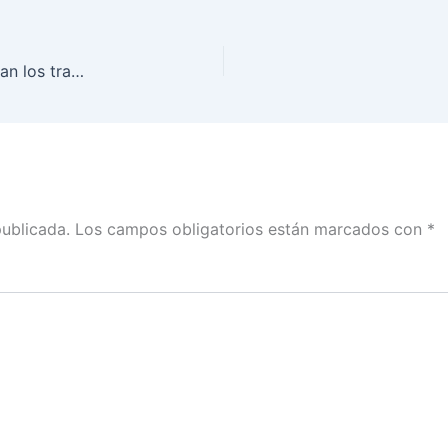
El INE y los Organismos Públicos Locales continúan los trabajos de organización de las elecciones del 5 de junio en seis estados
publicada.
Los campos obligatorios están marcados con
*