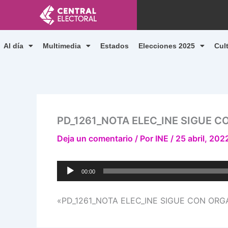
Ir
al
contenido
Al día
Multimedia
Estados
Elecciones 2025
Cul
PD_1261_NOTA ELEC_INE SIGUE C
Deja un comentario
/ Por
INE
/
25 abril, 202
Reproductor
00:00
de
audio
«PD_1261_NOTA ELEC_INE SIGUE CON ORGAN