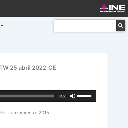
Buscar
W 25 abril 2022_CE
Utiliza
00:00
las
teclas
. Lanzamiento: 2015.
de
flecha