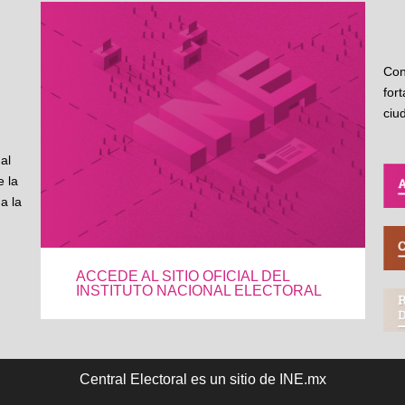
Con
for
ciu
al
 la
a la
ACCEDE AL SITIO OFICIAL DEL
INSTITUTO NACIONAL ELECTORAL
Central Electoral es un sitio de INE.mx