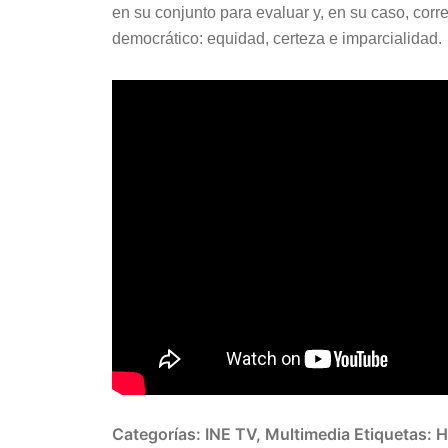
en su conjunto para evaluar y, en su caso, corre
democrático: equidad, certeza e imparcialidad.
Categorías:
INE TV
,
Multimedia
Etiquetas:
H