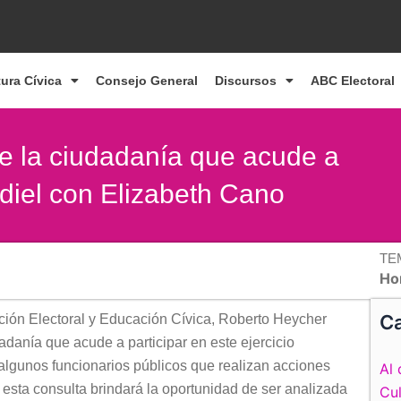
tura Cívica
Consejo General
Discursos
ABC Electoral
e la ciudadanía que acude a
rdiel con Elizabeth Cano
TE
Ho
Ca
tación Electoral y Educación Cívica, Roberto Heycher
adanía que acude a participar en este ejercicio
algunos funcionarios públicos que realizan acciones
Al 
 esta consulta brindará la oportunidad de ser analizada
Cul