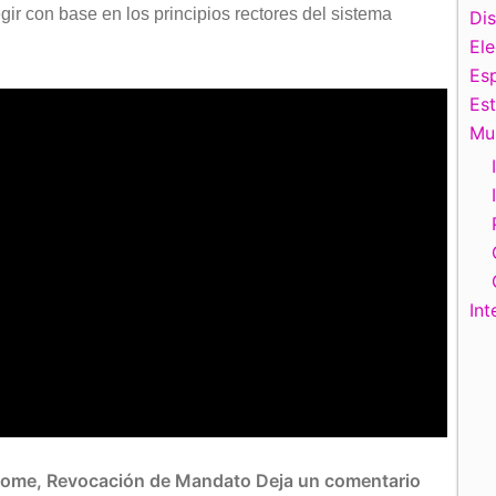
gir con base en los principios rectores del sistema
Di
El
Esp
Es
Mu
Int
ome
,
Revocación de Mandato
Deja un comentario