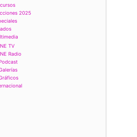
scursos
ecciones 2025
eciales
tados
ltimedia
INE TV
INE Radio
Podcast
Galerías
Gráficos
ernacional