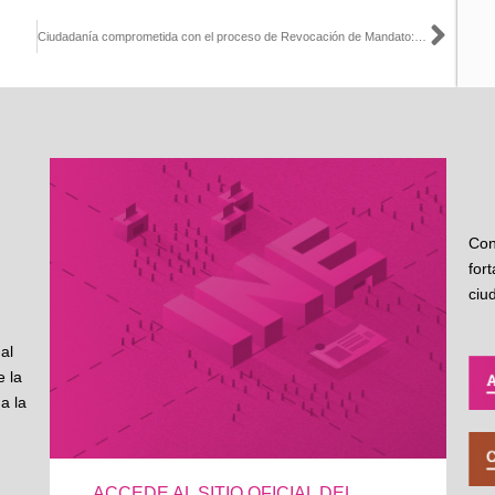
Sigu
Ciudadanía comprometida con el proceso de Revocación de Mandato: INE Aguascalientes
Con
for
ciu
al
 la
a la
ACCEDE AL SITIO OFICIAL DEL