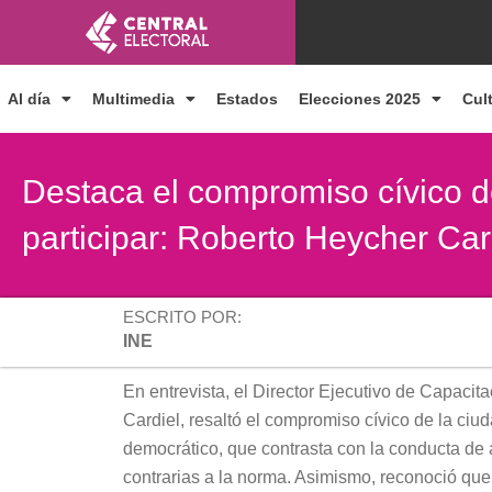
Ir
al
contenido
Al día
Multimedia
Estados
Elecciones 2025
Cul
Destaca el compromiso cívico d
participar: Roberto Heycher Ca
ESCRITO POR:
INE
En entrevista, el Director Ejecutivo de Capaci
Cardiel, resaltó el compromiso cívico de la ciud
democrático, que contrasta con la conducta de 
contrarias a la norma. Asimismo, reconoció que