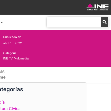
Buscar
Publicado el:
abril 10, 2022
Categoría:
INE TV
,
Multimedia
MA:
me
tegorías
día
tura Cívica