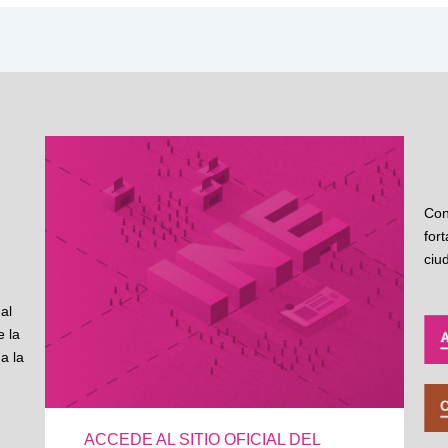
Con
for
ciu
al
 la
a la
ACCEDE AL SITIO OFICIAL DEL