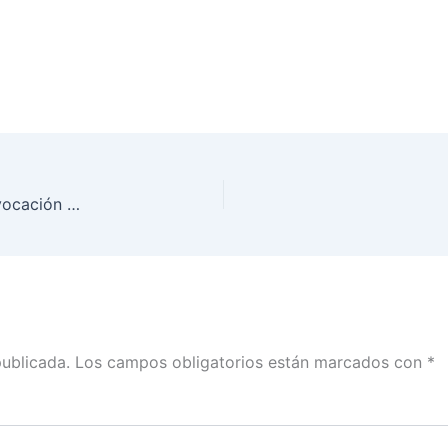
Ciudadanía comprometida con el proceso de Revocación de Mandato: INE Aguascalientes
publicada.
Los campos obligatorios están marcados con
*