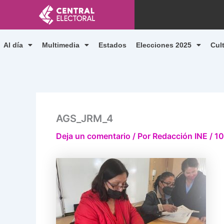
Ir
al
contenido
Al día
Multimedia
Estados
Elecciones 2025
Cul
AGS_JRM_4
Deja un comentario
/ Por
Redacción INE
/
10