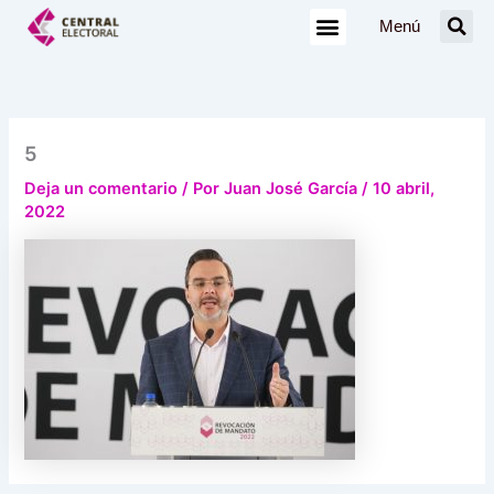
Ir
Menú
al
contenido
5
Deja un comentario
/ Por
Juan José García
/
10 abril,
2022