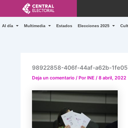
Ir
al
contenido
Al día
Multimedia
Estados
Elecciones 2025
Cul
98922858-406f-44af-a62b-1fe05
Deja un comentario
/ Por
INE
/
8 abril, 2022