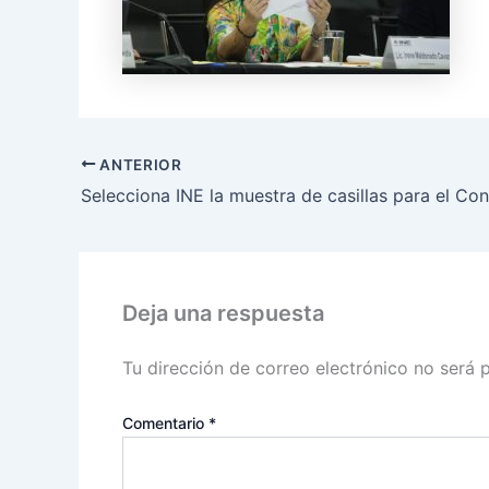
ANTERIOR
Deja una respuesta
Tu dirección de correo electrónico no será 
Comentario
*