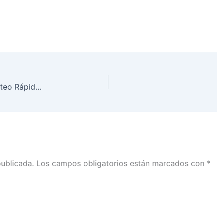
Selecciona INE la muestra de casillas para el Conteo Rápido de la Revocación de Mandato
publicada.
Los campos obligatorios están marcados con
*