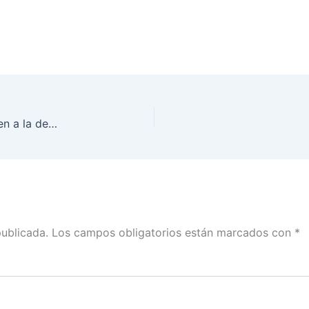
Estos mecanismos de participación directa añaden a la democracia representativa un mayor nivel de calidad: Martín Faz con Carlos Allende
publicada.
Los campos obligatorios están marcados con
*