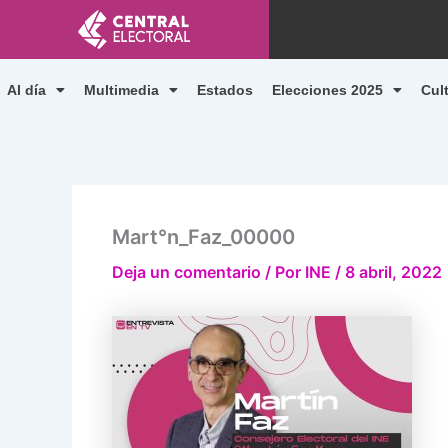
Ir
al
contenido
Al día
Multimedia
Estados
Elecciones 2025
Cul
Mart°n_Faz_00000
Deja un comentario
/ Por
INE
/
8 abril, 2022