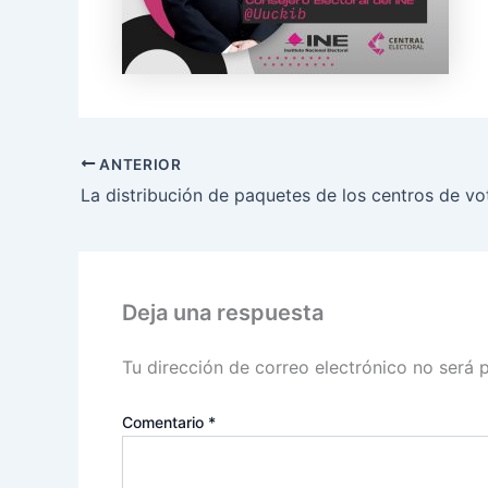
ANTERIOR
Deja una respuesta
Tu dirección de correo electrónico no será 
Comentario
*