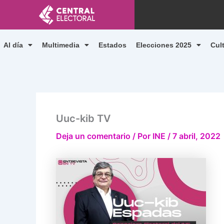
Ir
al
contenido
Al día
Multimedia
Estados
Elecciones 2025
Cul
Uuc-kib TV
Deja un comentario
/ Por
INE
/
7 abril, 2022