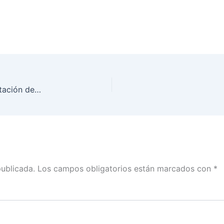
La distribución de paquetes de los centros de votación deberá concluir en la mayor parte en las próximas 24 horas: Uuc-kib Espadas con Tania Díaz
publicada.
Los campos obligatorios están marcados con
*