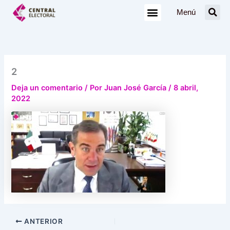
Ir
Menú
al
contenido
2
Deja un comentario
/ Por
Juan José García
/
8 abril,
2022
ANTERIOR