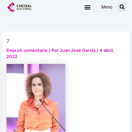
Ir
Menú
al
contenido
7
Deja un comentario
/ Por
Juan José García
/
4 abril,
2022