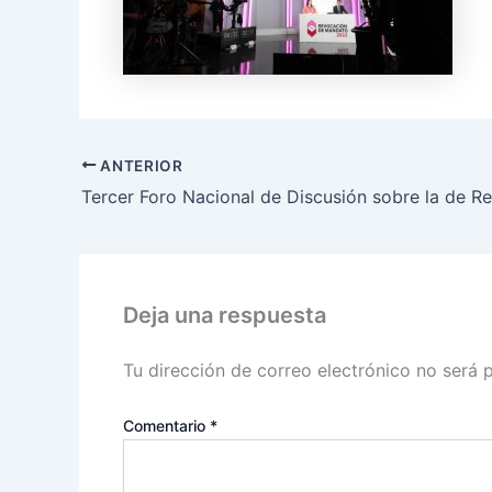
ANTERIOR
Deja una respuesta
Tu dirección de correo electrónico no será 
Comentario
*