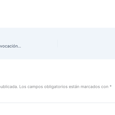
Tercer Foro Nacional de Discusión sobre la de Revocación de Mandato
publicada.
Los campos obligatorios están marcados con
*