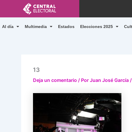
Ir
al
contenido
Al día
Multimedia
Estados
Elecciones 2025
Cul
13
Deja un comentario
/ Por
Juan José García