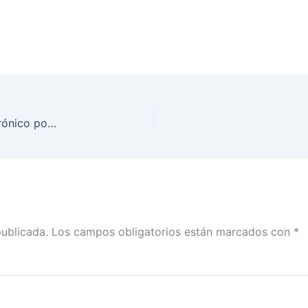
Protocolo de Apertura del Sistema de voto electrónico por internet para las y los mexicanos residentes en el extranjero para la de Revocación de Mandato
publicada.
Los campos obligatorios están marcados con
*