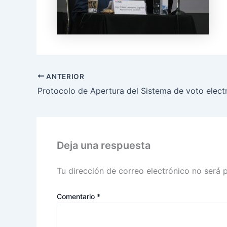
ANTERIOR
Deja una respuesta
Tu dirección de correo electrónico no será 
Comentario
*