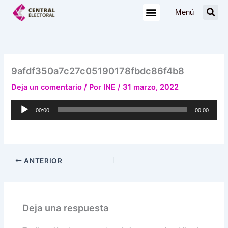
Ir
Menú
al
contenido
9afdf350a7c27c05190178fbdc86f4b8
Deja un comentario
/ Por
INE
/
31 marzo, 2022
Reproductor
00:00
00:00
de
audio
ANTERIOR
Deja una respuesta