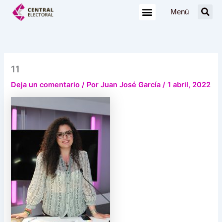
Ir
Menú
al
contenido
11
Deja un comentario
/ Por
Juan José García
/
1 abril, 2022