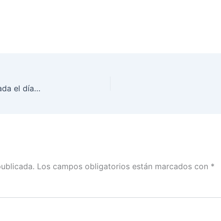
Sesión extraordinaria del Consejo General, realizada el día 29 de marzo de 2022.
publicada.
Los campos obligatorios están marcados con
*