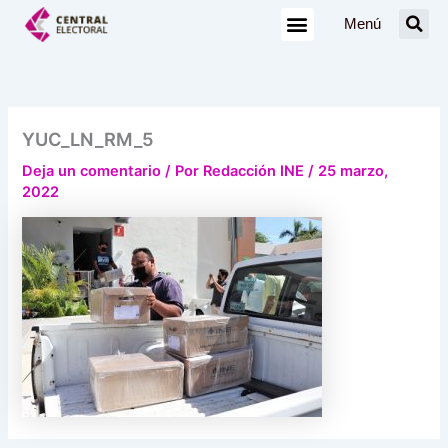
Ir
Menú
al
contenido
YUC_LN_RM_5
Deja un comentario
/ Por
Redacción INE
/
25 marzo,
2022