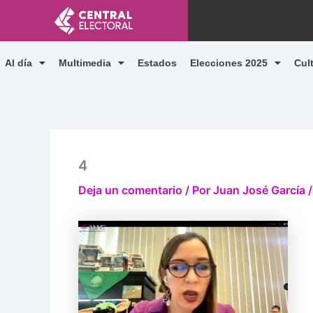
Ir
al
contenido
Al día
Multimedia
Estados
Elecciones 2025
Cul
4
Deja un comentario
/ Por
Juan José García