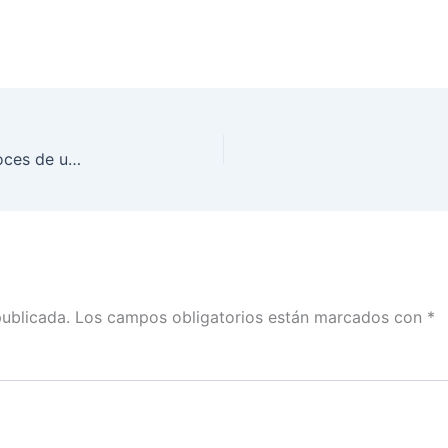
Feria del Libro INE, Presentación Editorial «Las voces de una institución»
publicada.
Los campos obligatorios están marcados con
*