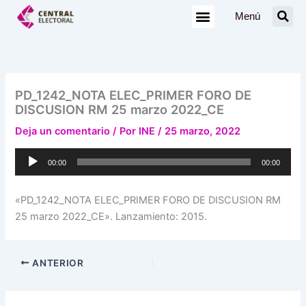
Ir
Menú
al
contenido
PD_1242_NOTA ELEC_PRIMER FORO DE
DISCUSION RM 25 marzo 2022_CE
Deja un comentario
/ Por
INE
/
25 marzo, 2022
Reproductor
00:00
00:00
de
audio
«PD_1242_NOTA ELEC_PRIMER FORO DE DISCUSION RM
25 marzo 2022_CE». Lanzamiento: 2015.
ANTERIOR