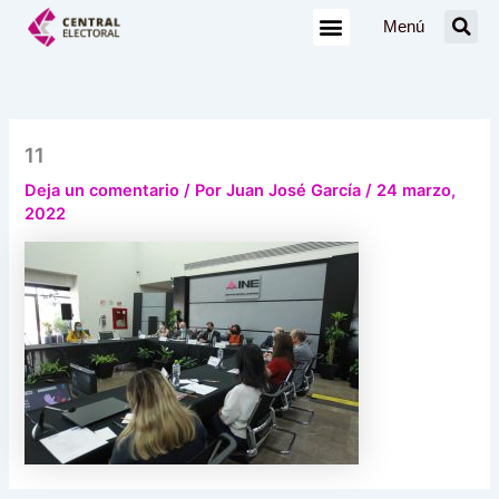
Ir
Menú
al
contenido
11
Deja un comentario
/ Por
Juan José García
/
24 marzo,
2022