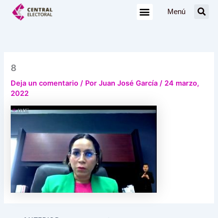
Ir
Menú
al
contenido
8
Deja un comentario
/ Por
Juan José García
/
24 marzo,
2022