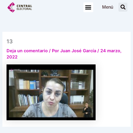
Ir
Menú
al
contenido
13
Deja un comentario
/ Por
Juan José García
/
24 marzo,
2022