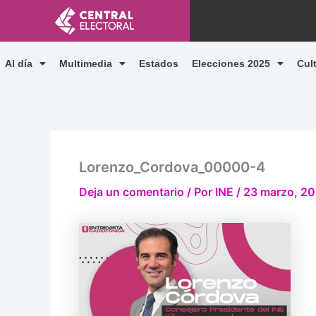
Ir
al
contenido
Al día
Multimedia
Estados
Elecciones 2025
Cul
Lorenzo_Cordova_00000-4
Deja un comentario
/ Por
INE
/
23 marzo, 2