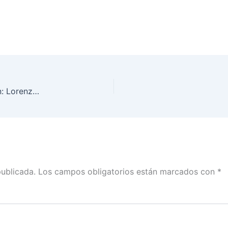
La Revocación de Mandato va y avanza muy bien: Lorenzo Córdova con Guillermo Ortega
publicada.
Los campos obligatorios están marcados con
*