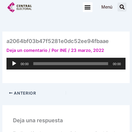
Ir
Menú
al
contenido
a2064bf03b47f5281e0dc52ee94fbaae
Deja un comentario
/ Por
INE
/
23 marzo, 2022
Reproductor
00:00
00:00
de
audio
ANTERIOR
Deja una respuesta