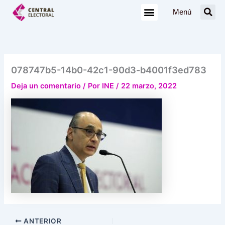
Ir
Menú
al
contenido
078747b5-14b0-42c1-90d3-b4001f3ed783
Deja un comentario
/ Por
INE
/
22 marzo, 2022
ANTERIOR