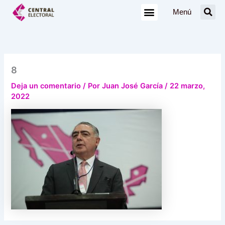
Ir
Menú
al
contenido
8
Deja un comentario
/ Por
Juan José García
/
22 marzo,
2022