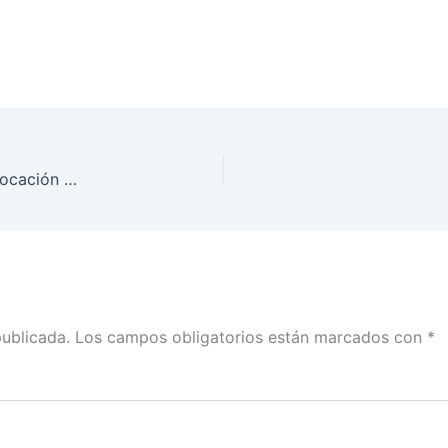
Quien diga que no se está promocionando la Revocación de Mandato está actuando con malas intenciones: Lorenzo Córdova con Gabriela Warkentin y Javier Risco
publicada.
Los campos obligatorios están marcados con
*