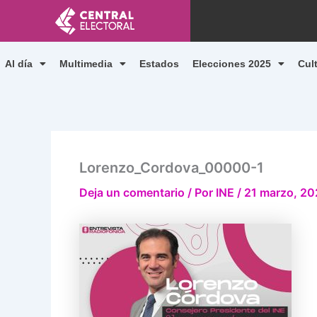
Ir
al
contenido
Al día
Multimedia
Estados
Elecciones 2025
Cul
Lorenzo_Cordova_00000-1
Deja un comentario
/ Por
INE
/
21 marzo, 20