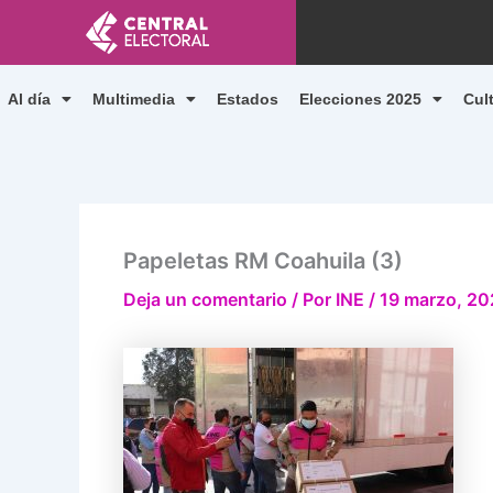
Ir
al
contenido
Al día
Multimedia
Estados
Elecciones 2025
Cul
Papeletas RM Coahuila (3)
Deja un comentario
/ Por
INE
/
19 marzo, 20