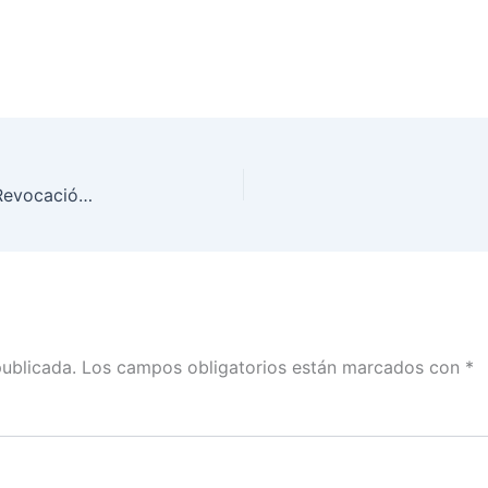
Llegan a Coahuila papeletas para la Jornada de Revocación de Mandato
publicada.
Los campos obligatorios están marcados con
*