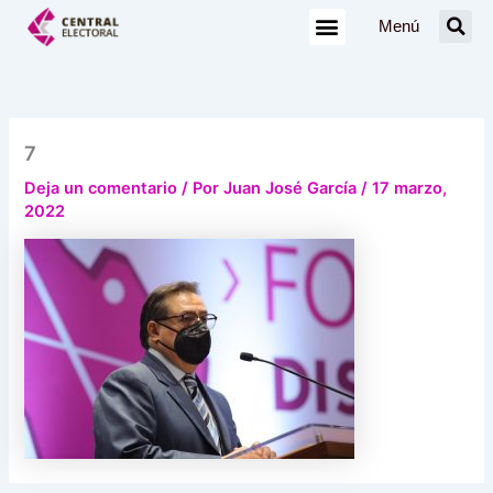
Ir
Menú
al
contenido
7
Deja un comentario
/ Por
Juan José García
/
17 marzo,
2022