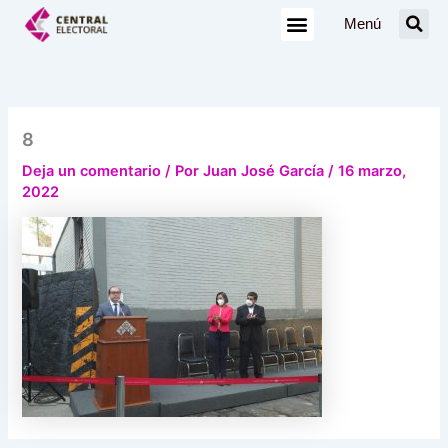
Ir
Menú
al
contenido
8
Deja un comentario
/ Por
Juan José García
/
16 marzo,
2022