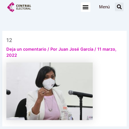
Ir
Menú
al
contenido
12
Deja un comentario
/ Por
Juan José García
/
11 marzo,
2022