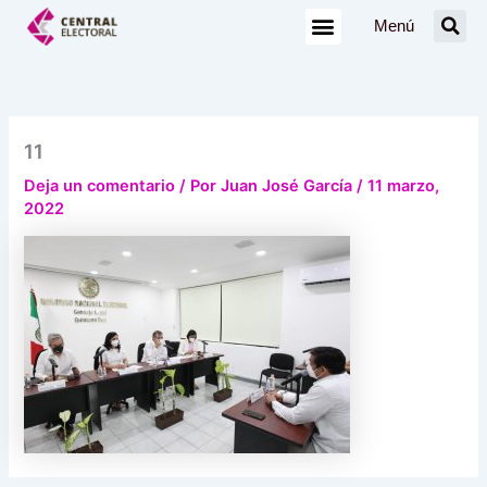
Ir
Menú
al
contenido
11
Deja un comentario
/ Por
Juan José García
/
11 marzo,
2022