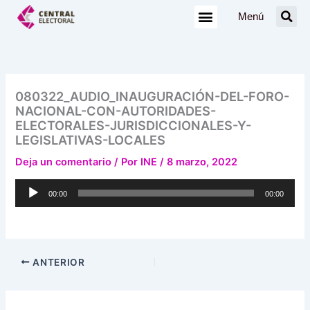
Ir
Menú
al
contenido
080322_AUDIO_INAUGURACIÓN-DEL-FORO-
NACIONAL-CON-AUTORIDADES-
ELECTORALES-JURISDICCIONALES-Y-
LEGISLATIVAS-LOCALES
Deja un comentario
/ Por
INE
/
8 marzo, 2022
Reproductor
00:00
00:00
de
audio
ANTERIOR