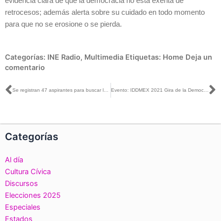
evidencia clara de que la democracia no está exenta de
retrocesos; además alerta sobre su cuidado en todo momento
para que no se erosione o se pierda.
Categorías:
INE Radio
,
Multimedia
Etiquetas:
Home
Deja un
comentario
Ant
S
Se registran 47 aspirantes para buscar la presidencia del OPLE de Puebla
Evento: IDDMEX 2021 Gira de la Democracia.
Categorías
Al día
Cultura Cívica
Discursos
Elecciones 2025
Especiales
Estados